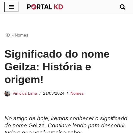
Pular
para
o
KD
»
Nomes
conteúdo
Significado do nome
Geilza: História e
origem!
Vinicius Lima
21/03/2024
Nomes
No artigo de hoje, iremos conhecer o significado
do nome
Geilza
. Continue lendo para descobrir
tudo o que você precisa saber.