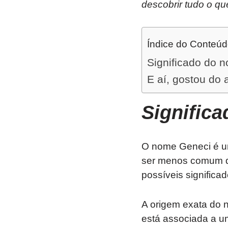
descobrir tudo o qu
Índice do Conteú
Significado do 
E aí, gostou do 
Signific
O nome Geneci é um
ser menos comum do
possíveis signific
A origem exata do 
está associada a um