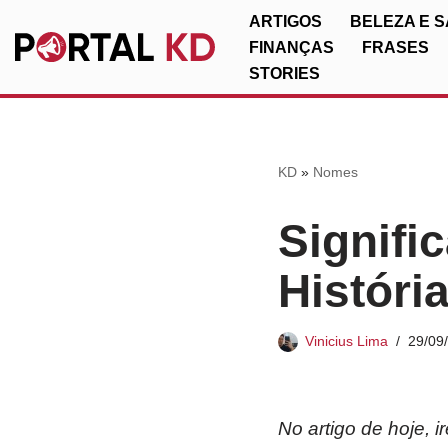
ARTIGOS
BELEZA E 
FINANÇAS
FRASES
Pular
STORIES
para
o
conteúdo
KD
»
Nomes
Signifi
Históri
Vinicius Lima
29/09
No artigo de hoje, 