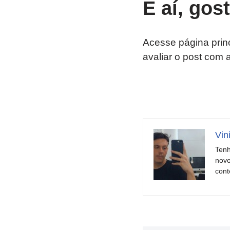
E aí, gos
Acesse página prin
avaliar o post com 
Vin
Tenh
novo
cont