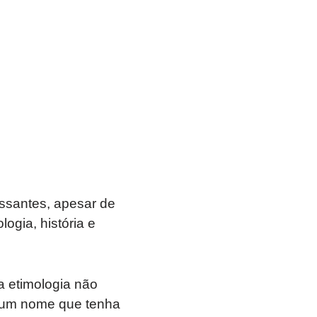
ssantes, apesar de
gia, história e
 etimologia não
a um nome que tenha