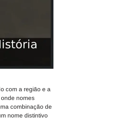
do com a região e a
s onde nomes
 uma combinação de
um nome distintivo