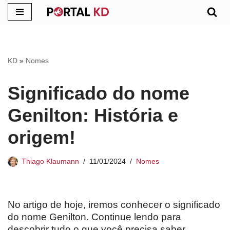
Pular
para
o
KD
»
Nomes
conteúdo
Significado do nome
Genilton: História e
origem!
Thiago Klaumann
11/01/2024
Nomes
No artigo de hoje, iremos conhecer o significado
do nome Genilton. Continue lendo para
descobrir tudo o que você precisa saber.