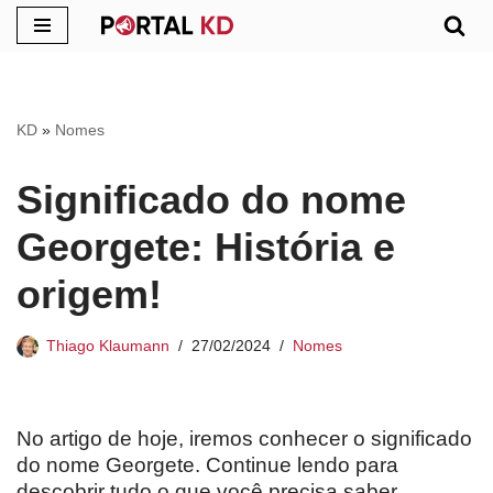
Pular
para
o
KD
»
Nomes
conteúdo
Significado do nome
Georgete: História e
origem!
Thiago Klaumann
27/02/2024
Nomes
No artigo de hoje, iremos conhecer o significado
do nome Georgete. Continue lendo para
descobrir tudo o que você precisa saber.