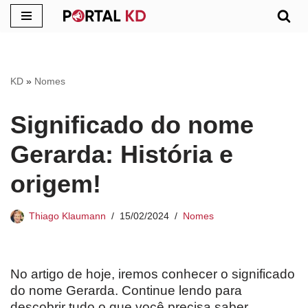
Pular
para
o
KD
»
Nomes
conteúdo
Significado do nome
Gerarda: História e
origem!
Thiago Klaumann
15/02/2024
Nomes
No artigo de hoje, iremos conhecer o significado
do nome Gerarda. Continue lendo para
descobrir tudo o que você precisa saber.