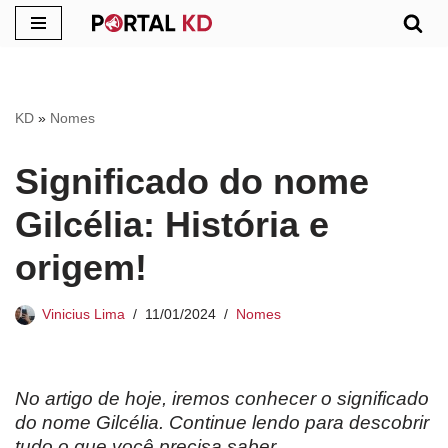
Pular
para
o
KD
»
Nomes
conteúdo
Significado do nome
Gilcélia: História e
origem!
Vinicius Lima
11/01/2024
Nomes
No artigo de hoje, iremos conhecer o significado
do nome Gilcélia. Continue lendo para descobrir
tudo o que você precisa saber.