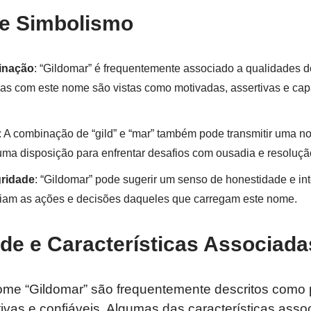
 e Simbolismo
inação
: “Gildomar” é frequentemente associado a qualidades d
s com este nome são vistas como motivadas, assertivas e cap
: A combinação de “gild” e “mar” também pode transmitir uma n
ma disposição para enfrentar desafios com ousadia e resoluçã
gridade
: “Gildomar” pode sugerir um senso de honestidade e int
iam as ações e decisões daqueles que carregam este nome.
de e Características Associada
ome “Gildomar” são frequentemente descritos como
tivas e confiáveis. Algumas das características ass