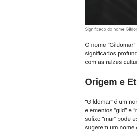
Significado do nome Gild
O nome “Gildomar” 
significados profu
com as raízes cultur
Origem e Et
“Gildomar” é um no
elementos “gild” e “
sufixo “mar” pode e
sugerem um nome qu