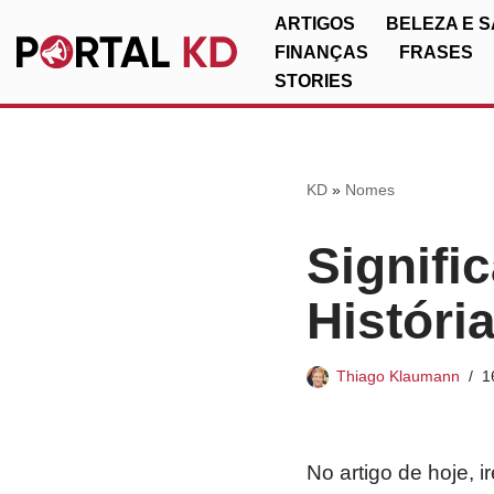
ARTIGOS
BELEZA E 
FINANÇAS
FRASES
Pular
STORIES
para
o
conteúdo
KD
»
Nomes
Signifi
Históri
Thiago Klaumann
1
No artigo de hoje, 