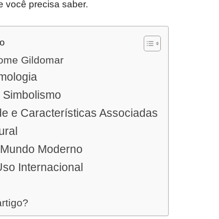
e você precisa saber.
do
nome Gildomar
mologia
e Simbolismo
e e Características Associadas
ural
o Mundo Moderno
Uso Internacional
artigo?