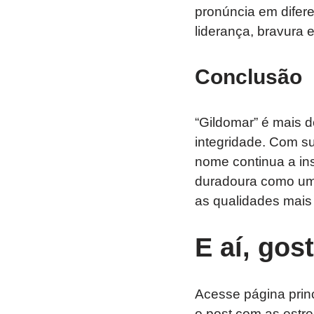
pronúncia em difere
liderança, bravura e
Conclusão
“Gildomar” é mais 
integridade. Com su
nome continua a in
duradoura como um
as qualidades mais
E aí, gos
Acesse página prin
o post com as estre