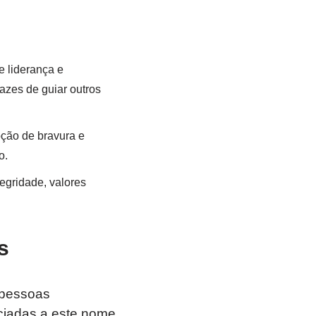
e liderança e
azes de guiar outros
oção de bravura e
o.
egridade, valores
s
 pessoas
ociadas a este nome