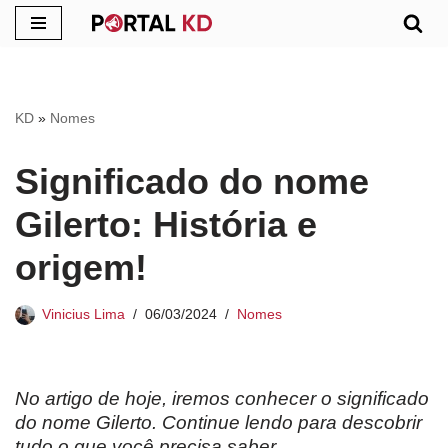
Pular
para
o
KD
»
Nomes
conteúdo
Significado do nome
Gilerto: História e
origem!
Vinicius Lima
06/03/2024
Nomes
No artigo de hoje, iremos conhecer o significado
do nome Gilerto. Continue lendo para descobrir
tudo o que você precisa saber.