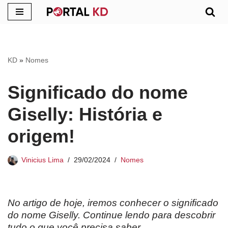
Pular
para
o
KD
»
Nomes
conteúdo
Significado do nome
Giselly: História e
origem!
Vinicius Lima
29/02/2024
Nomes
No artigo de hoje, iremos conhecer o significado
do nome Giselly. Continue lendo para descobrir
tudo o que você precisa saber.