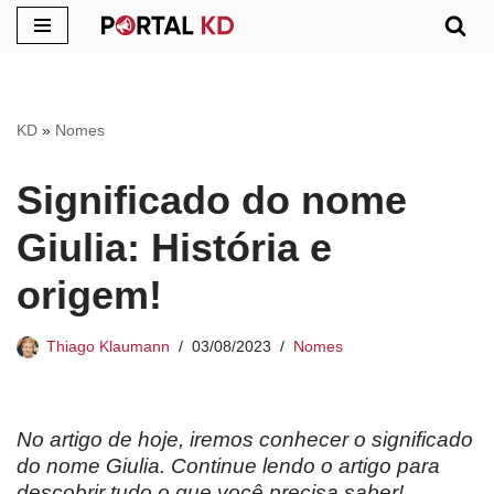
Pular
para
o
KD
»
Nomes
conteúdo
Significado do nome
Giulia: História e
origem!
Thiago Klaumann
03/08/2023
Nomes
No artigo de hoje, iremos conhecer o significado
do nome Giulia. Continue lendo o artigo para
descobrir tudo o que você precisa saber!