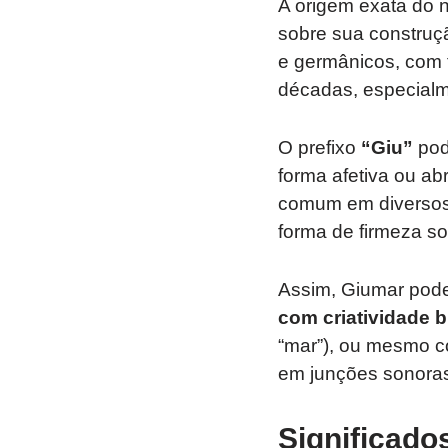
A origem exata do
sobre sua construçã
e germânicos, com f
décadas, especialm
O prefixo
“Giu”
pod
forma afetiva ou ab
comum em diversos 
forma de firmeza 
Assim, Giumar pod
com criatividade br
“mar”), ou mesmo c
em junções sonoras
Significado