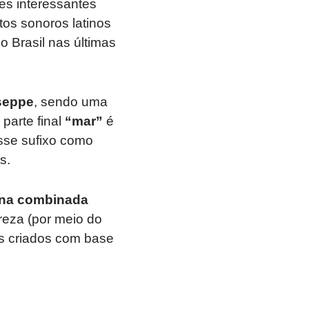
s interessantes
tos sonoros latinos
 Brasil nas últimas
seppe
, sendo uma
parte final
“mar”
é
sse sufixo como
s.
tina combinada
reza (por meio do
es criados com base