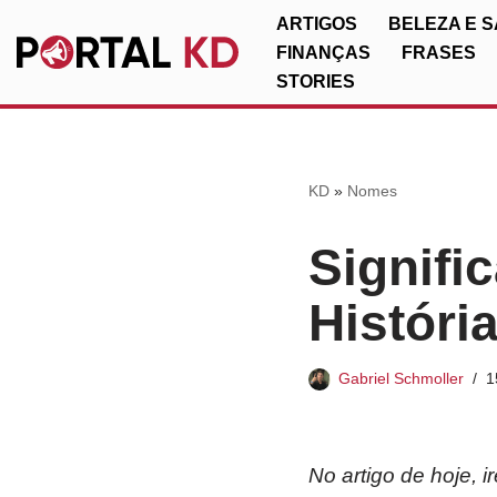
ARTIGOS
BELEZA E 
FINANÇAS
FRASES
Pular
STORIES
para
o
conteúdo
KD
»
Nomes
Signifi
Históri
Gabriel Schmoller
1
No artigo de hoje, 