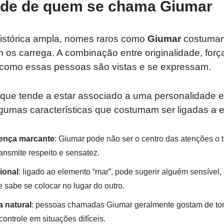
ade de quem se chama Giumar
stórica ampla, nomes raros como
Giumar
costumam 
s carrega. A combinação entre originalidade, forç
a como essas pessoas são vistas e se expressam.
ue tende a estar associado a uma personalidade eq
gumas características que costumam ser ligadas a 
ença marcante
: Giumar pode não ser o centro das atenções o
ansmite respeito e sensatez.
ional
: ligado ao elemento “mar”, pode sugerir alguém sensível
 sabe se colocar no lugar do outro.
a natural
: pessoas chamadas Giumar geralmente gostam de tom
controle em situações difíceis.