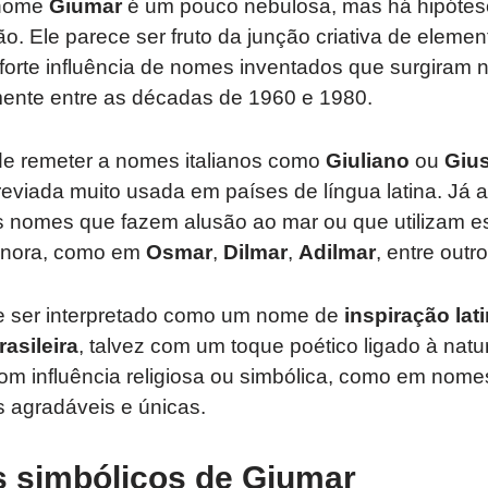
 nome
Giumar
é um pouco nebulosa, mas há hipótese
o. Ele parece ser fruto da junção criativa de elemen
orte influência de nomes inventados que surgiram no
ente entre as décadas de 1960 e 1980.
e remeter a nomes italianos como
Giuliano
ou
Giu
reviada muito usada em países de língua latina. Já a 
nomes que fazem alusão ao mar ou que utilizam e
sonora, como em
Osmar
,
Dilmar
,
Adilmar
, entre outro
e ser interpretado como um nome de
inspiração la
asileira
, talvez com um toque poético ligado à natu
om influência religiosa ou simbólica, como em nom
 agradáveis e únicas.
s simbólicos de Giumar