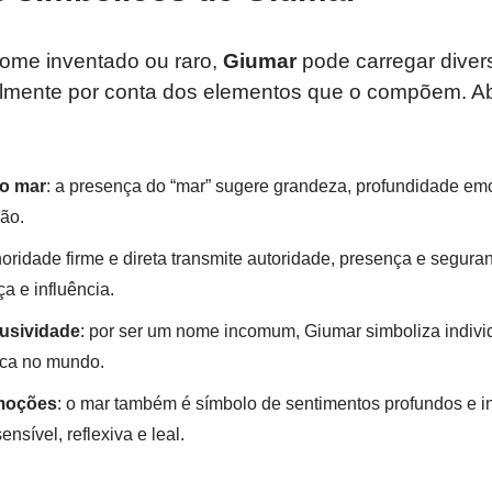
ome inventado ou raro,
Giumar
pode carregar divers
palmente por conta dos elementos que o compõem. A
o mar
: a presença do “mar” sugere grandeza, profundidade emoc
ão.
noridade firme e direta transmite autoridade, presença e segura
a e influência.
lusividade
: por ser um nome incomum, Giumar simboliza indivi
ica no mundo.
moções
: o mar também é símbolo de sentimentos profundos e i
sível, reflexiva e leal.