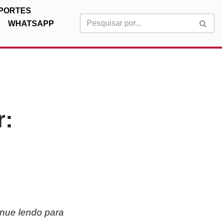
PORTES
WHATSAPP
r:
inue lendo para