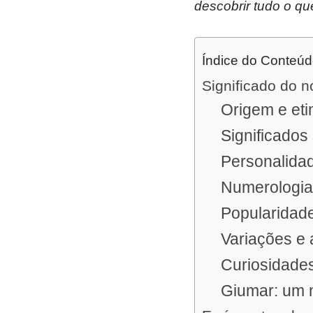
descobrir tudo o qu
Índice do Conteú
Significado do 
Origem e et
Significados
Personalida
Numerologia
Popularidad
Variações e 
Curiosidade
Giumar: um n