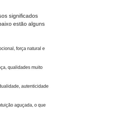
os significados
baixo estão alguns
ional, força natural e
nça, qualidades muito
dualidade, autenticidade
ntuição aguçada, o que