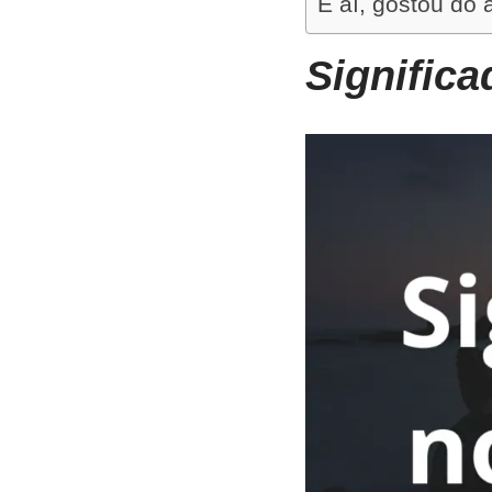
E aí, gostou do 
Signific