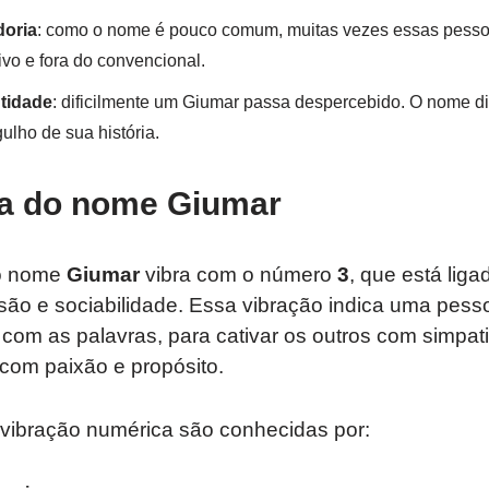
doria
: como o nome é pouco comum, muitas vezes essas pes
vo e fora do convencional.
tidade
: dificilmente um Giumar passa despercebido. O nome di
ulho de sua história.
a do nome Giumar
 o nome
Giumar
vibra com o número
3
, que está lig
ssão e sociabilidade. Essa vibração indica uma pes
r com as palavras, para cativar os outros com simpat
com paixão e propósito.
ibração numérica são conhecidas por: