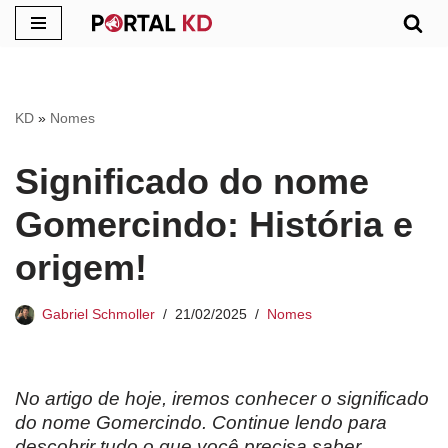
Pular
para
o
KD
»
Nomes
conteúdo
Significado do nome
Gomercindo: História e
origem!
Gabriel Schmoller
21/02/2025
Nomes
No artigo de hoje, iremos conhecer o significado
do nome Gomercindo. Continue lendo para
descobrir tudo o que você precisa saber.