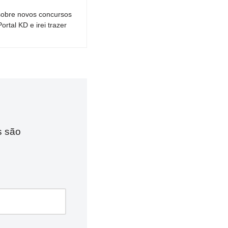
sobre novos concursos
tal KD e irei trazer
s são