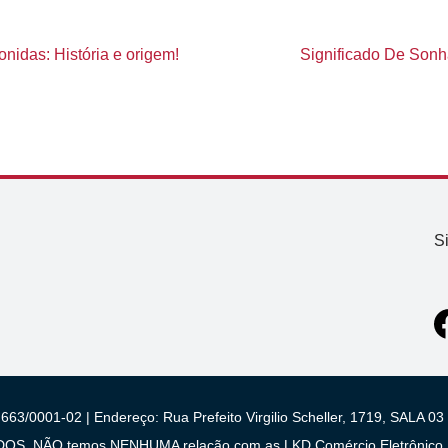
nidas: História e origem!
Significado De Son
S
663/0001-02 | Endereço: Rua Prefeito Virgilio Scheller, 1719, SALA
 NÃO temos NENHUMA relação com as LKD Comércio Eletrônico S/