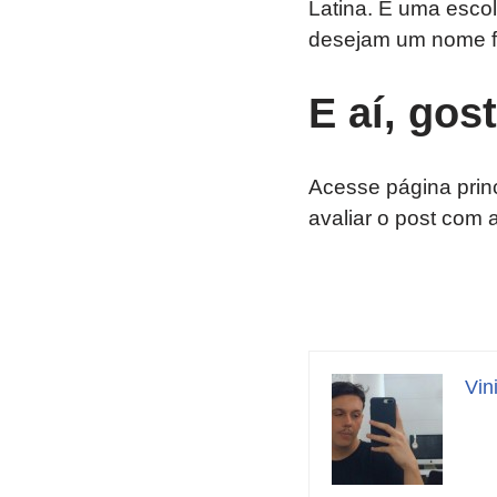
Latina. É uma escol
desejam um nome fe
E aí, gos
Acesse página prin
avaliar o post com 
Vin