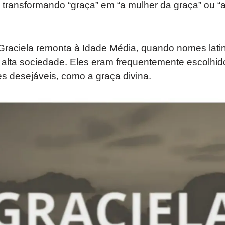
e, transformando “graça” em “a mulher da graça” ou 
 Graciela remonta à Idade Média, quando nomes lati
 alta sociedade. Eles eram frequentemente escolhid
es desejáveis, como a graça divina.