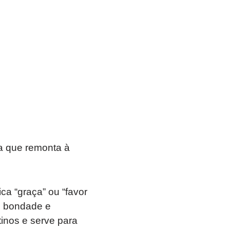
a que remonta à
ica “graça” ou “favor
m bondade e
inos e serve para