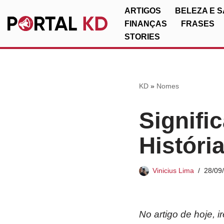
ARTIGOS
BELEZA E 
FINANÇAS
FRASES
Pular
STORIES
para
o
conteúdo
KD
»
Nomes
Signifi
Históri
Vinicius Lima
28/09
No artigo de hoje, 