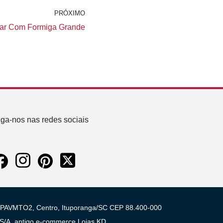
PRÓXIMO
har Com Formiga Grande
iga-nos nas redes sociais
 03 PAVMTO2, Centro, Ituporanga/SC CEP 88.400-000
A, antigo e-commerce Lojas KD.