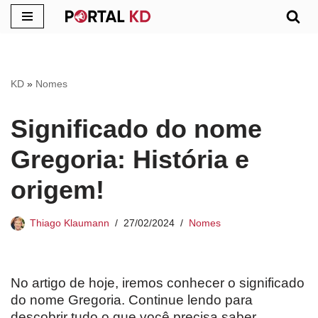
Pular
para
o
KD
»
Nomes
conteúdo
Significado do nome
Gregoria: História e
origem!
Thiago Klaumann
27/02/2024
Nomes
No artigo de hoje, iremos conhecer o significado
do nome Gregoria. Continue lendo para
descobrir tudo o que você precisa saber.