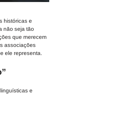
históricas e
a não seja tão
tações que merecem
as associações
 ele representa.
o”
inguísticas e