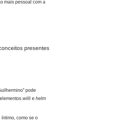
ão mais pessoal com a
conceitos presentes
Guilhermino” pode
s elementos
willi
e
helm
e íntimo, como se o