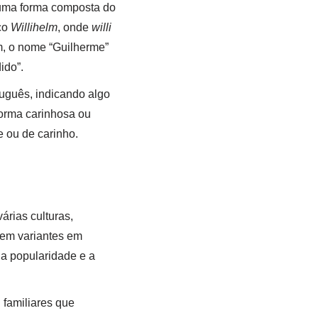
 uma forma composta do
co
Willihelm
, onde
willi
im, o nome “Guilherme”
ido”.
tuguês, indicando algo
forma carinhosa ou
 ou de carinho.
árias culturas,
tem variantes em
 a popularidade e a
 familiares que