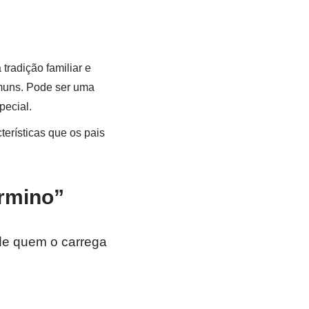
radição familiar e
omuns. Pode ser uma
pecial.
terísticas que os pais
rmino”
de quem o carrega