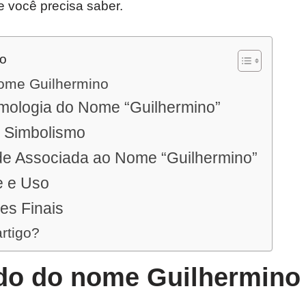
e você precisa saber.
do
nome Guilhermino
imologia do Nome “Guilhermino”
e Simbolismo
de Associada ao Nome “Guilhermino”
e e Uso
es Finais
artigo?
ado do nome Guilhermino