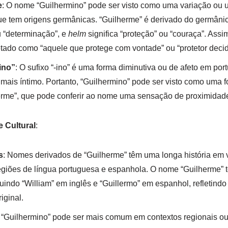
e
: O nome “Guilhermino” pode ser visto como uma variação ou
ue tem origens germânicas. “Guilherme” é derivado do germâni
u “determinação”, e
helm
significa “proteção” ou “couraça”. Ass
etado como “aquele que protege com vontade” ou “protetor decid
ino”
: O sufixo “-ino” é uma forma diminutiva ou de afeto em por
mais íntimo. Portanto, “Guilhermino” pode ser visto como uma 
erme”, que pode conferir ao nome uma sensação de proximidade
e Cultural
:
s
: Nomes derivados de “Guilherme” têm uma longa história em v
giões de língua portuguesa e espanhola. O nome “Guilherme” 
luindo “William” em inglês e “Guillermo” em espanhol, refletindo
iginal.
: “Guilhermino” pode ser mais comum em contextos regionais ou