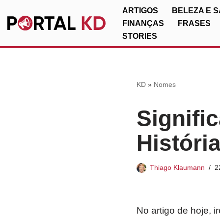
ARTIGOS
BELEZA E 
FINANÇAS
FRASES
Pular
STORIES
para
o
conteúdo
KD
»
Nomes
Signifi
Históri
Thiago Klaumann
2
No artigo de hoje, 