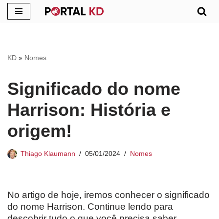
Pular
para
o
KD
»
Nomes
conteúdo
Significado do nome
Harrison: História e
origem!
Thiago Klaumann
05/01/2024
Nomes
No artigo de hoje, iremos conhecer o significado
do nome Harrison. Continue lendo para
descobrir tudo o que você precisa saber.