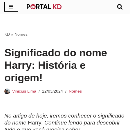
Pular
para
o
KD
»
Nomes
conteúdo
Significado do nome
Harry: História e
origem!
Vinicius Lima
22/03/2024
Nomes
No artigo de hoje, iremos conhecer o significado
do nome
Harry
. Continue lendo para descobrir
tudo o que você precisa saber.