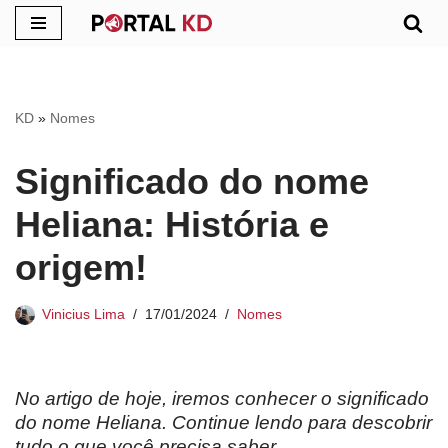
Pular
para
o
KD
»
Nomes
conteúdo
Significado do nome
Heliana: História e
origem!
Vinicius Lima
17/01/2024
Nomes
No artigo de hoje, iremos conhecer o significado
do nome Heliana. Continue lendo para descobrir
tudo o que você precisa saber.