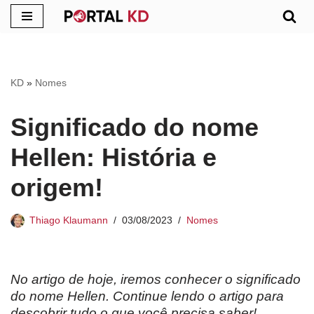
Pular
para
o
KD
»
Nomes
conteúdo
Significado do nome
Hellen: História e
origem!
Thiago Klaumann
03/08/2023
Nomes
No artigo de hoje, iremos conhecer o significado
do nome Hellen. Continue lendo o artigo para
descobrir tudo o que você precisa saber!