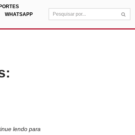
PORTES
WHATSAPP
s:
tinue lendo para