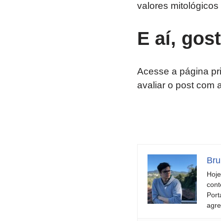
valores mitológicos 
E aí, gos
Acesse a página pr
avaliar o post com 
Bru
Hoje
cont
Port
agre