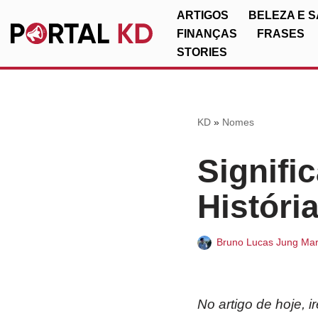
ARTIGOS
BELEZA E 
FINANÇAS
FRASES
Pular
STORIES
para
o
conteúdo
KD
»
Nomes
Signifi
Históri
Bruno Lucas Jung Mar
No artigo de hoje, 