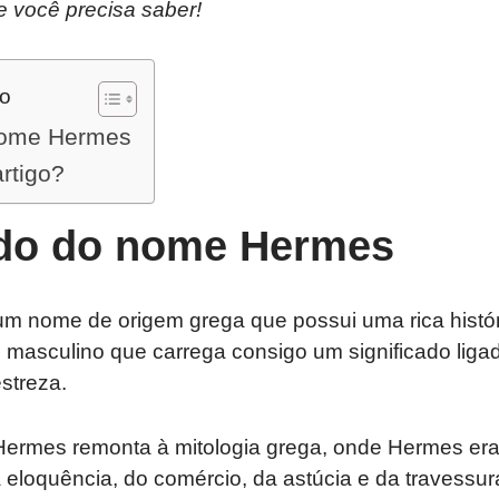
e você precisa saber!
do
 nome Hermes
artigo?
ado do nome Hermes
 nome de origem grega que possui uma rica históri
e masculino que carrega consigo um significado lig
estreza.
ermes remonta à mitologia grega, onde Hermes er
eloquência, do comércio, da astúcia e da travessura