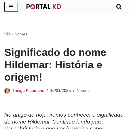
Pular
para
o
KD
»
Nomes
conteúdo
Significado do nome
Hildemar: História e
origem!
Thiago Klaumann
10/01/2025
Nomes
No artigo de hoje, iremos conhecer o significado
do nome Hildemar. Continue lendo para
descobrir tudo o que você precisa saber.