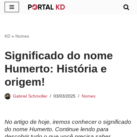
Pular
para
o
KD
»
Nomes
conteúdo
Significado do nome
Humerto: História e
origem!
Gabriel Schmoller
03/03/2025
Nomes
No artigo de hoje, iremos conhecer o significado
do nome Humerto. Continue lendo para
descobrir tudo o que você precisa saber.