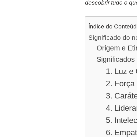
descobrir tudo o qu
Índice do Conteú
Significado do n
Origem e Eti
Significados
1. Luz e
2. Força
3. Carát
4. Lider
5. Intele
6. Empa