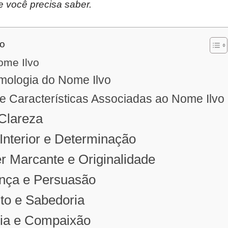
e você precisa saber.
do
ome Ilvo
mologia do Nome Ilvo
 e Características Associadas ao Nome Ilvo
 Clareza
 Interior e Determinação
er Marcante e Originalidade
ança e Persuasão
cto e Sabedoria
tia e Compaixão