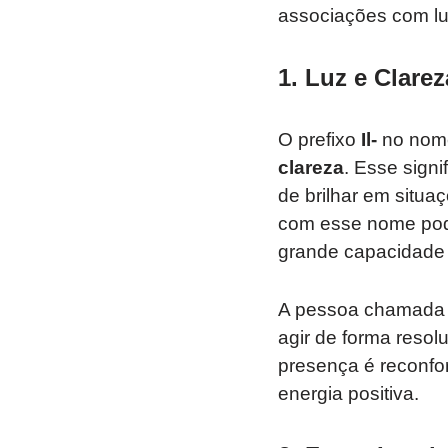
associações com luz
1.
Luz e Clarez
O prefixo
Il-
no no
clareza
. Esse sign
de brilhar em situa
com esse nome pod
grande capacidade 
A pessoa chamad
agir de forma resol
presença é reconfor
energia positiva.