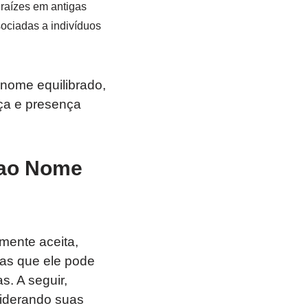
aízes em antigas
sociadas a indivíduos
nome equilibrado,
rça e presença
 ao Nome
mente aceita,
cas que ele pode
s. A seguir,
siderando suas