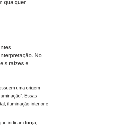
m qualquer
ontes
nterpretação. No
eis raízes e
possuem uma origem
“iluminação”. Essas
, iluminação interior e
 que indicam
força
,