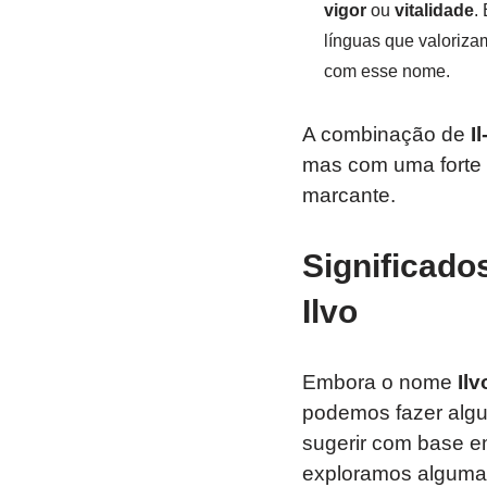
vigor
ou
vitalidade
.
línguas que valorizam
com esse nome.
A combinação de
Il
mas com uma forte 
marcante.
Significado
Ilvo
Embora o nome
Ilv
podemos fazer algu
sugerir com base em
exploramos alguma