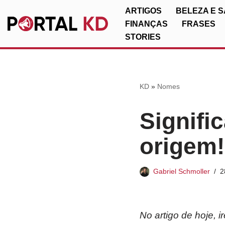
ARTIGOS
BELEZA E 
FINANÇAS
FRASES
Pular
STORIES
para
o
conteúdo
KD
»
Nomes
Signifi
origem!
Gabriel Schmoller
2
No artigo de hoje, 