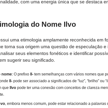
ginalidade, com uma energia única que se destaca e
imologia do Nome Ilvo
ssui uma etimologia amplamente reconhecida em f
ue torna sua origem uma questão de especulação e i
alisar seus elementos fonéticos e identificar possív
em sugerir seu significado.
o nome
: O prefixo
Il-
tem semelhanças com vários nomes que 
 onde
Il-
pode ser associado a significados de “luz”, “brilho” ou 
m que
Ilvo
pode ter uma conexão com conceitos de clareza mental
te.
-vo
, embora menos comum, pode estar relacionado a palavras