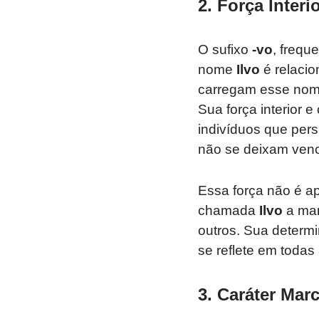
2.
Força Interi
O sufixo
-vo
, frequ
nome
Ilvo
é relaci
carregam esse nome
Sua força interior 
indivíduos que pers
não se deixam venc
Essa força não é ap
chamada
Ilvo
a man
outros. Sua determ
se reflete em todas
3.
Caráter Marc