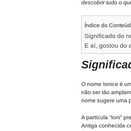
descobrir tudo o qu
Índice do Conteú
Significado do 
E aí, gostou do 
Signific
O nome Ionice é um
não ser tão ampla
nome sugere uma po
A partícula “Ioni” 
Antiga conhecida c