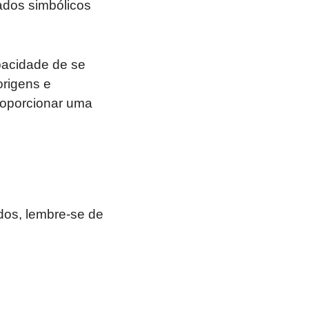
ados simbólicos
acidade de se
origens e
roporcionar uma
os, lembre-se de