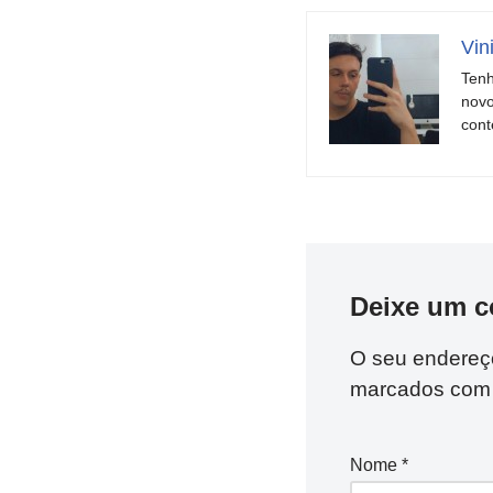
Vin
Tenh
novo
cont
Deixe um c
O seu endereço
marcados co
Nome
*