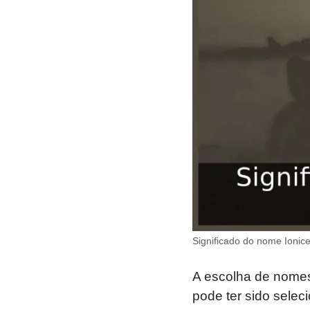
Significado do nome Ionice
A escolha de nomes 
pode ter sido selec