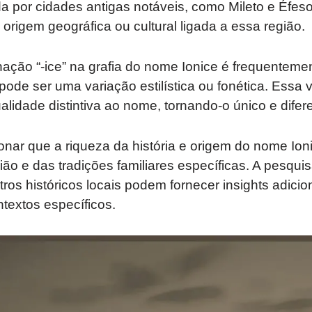
a por cidades antigas notáveis, como Mileto e Éfes
 origem geográfica ou cultural ligada a essa região.
nação “-ice” na grafia do nome Ionice é frequentem
ode ser uma variação estilística ou fonética. Essa 
lidade distintiva ao nome, tornando-o único e difer
nar que a riqueza da história e origem do nome Ioni
o e das tradições familiares específicas. A pesqui
ros históricos locais podem fornecer insights adicion
extos específicos.