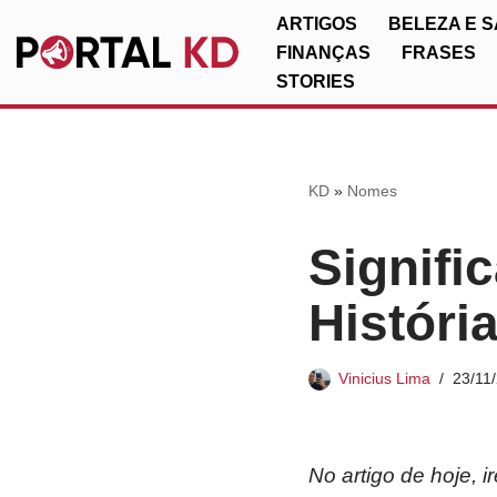
ARTIGOS
BELEZA E 
FINANÇAS
FRASES
Pular
STORIES
para
o
conteúdo
KD
»
Nomes
Signifi
Históri
Vinicius Lima
23/11
No artigo de hoje, 