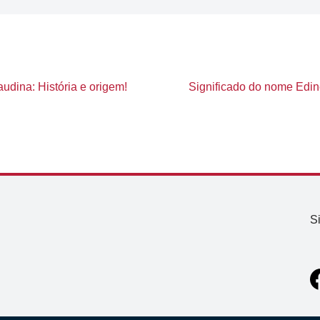
udina: História e origem!
Significado do nome Edine
S