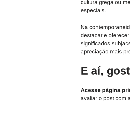
cultura grega ou me
especiais.
Na contemporaneid
destacar e oferece
significados subja
apreciação mais pr
E aí, gos
Acesse página pri
avaliar o post com 