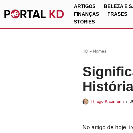
ARTIGOS
BELEZA E 
FINANÇAS
FRASES
Pular
STORIES
para
o
conteúdo
KD
»
Nomes
Signifi
Históri
Thiago Klaumann
0
No artigo de hoje, 