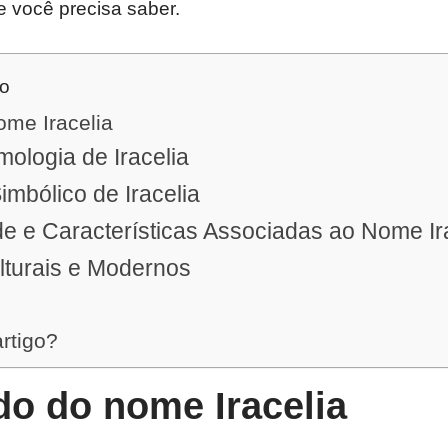
e você precisa saber.
do
ome Iracelia
mologia de Iracelia
imbólico de Iracelia
e e Características Associadas ao Nome Ir
lturais e Modernos
artigo?
do do nome Iracelia