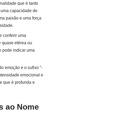
onalidade que é tanto
 e uma capacidade de
uma paixão e uma força
osidade.
e conferir uma
e quase etérea ou
me pode indicar uma
do emoção e o sufixo “-
intensidade emocional e
de que é profunda e
as ao Nome