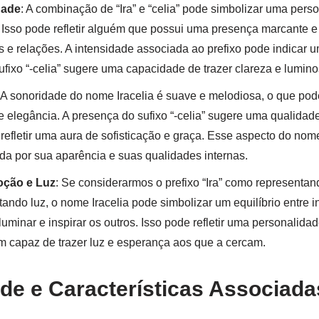
dade
: A combinação de “Ira” e “celia” pode simbolizar uma pers
. Isso pode refletir alguém que possui uma presença marcante
s e relações. A intensidade associada ao prefixo pode indicar 
sufixo “-celia” sugere uma capacidade de trazer clareza e lumin
 A sonoridade do nome Iracelia é suave e melodiosa, o que pod
 elegância. A presença do sufixo “-celia” sugere uma qualidad
 refletir uma aura de sofisticação e graça. Esse aspecto do no
a por sua aparência e suas qualidades internas.
oção e Luz
: Se considerarmos o prefixo “Ira” como representan
tando luz, o nome Iracelia pode simbolizar um equilíbrio entre 
minar e inspirar os outros. Isso pode refletir uma personalida
m capaz de trazer luz e esperança aos que a cercam.
de e Características Associad