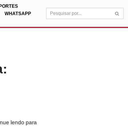
PORTES
WHATSAPP
a:
inue lendo para