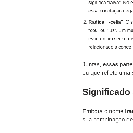
significa “raiva”. No
essa conotação negat
Radical “-celia”
: O 
“céu” ou “luz”. Em m
evocam um senso de el
relacionado a conceit
Juntas, essas part
ou que reflete uma
Significado 
Embora o nome
Ira
sua combinação de 