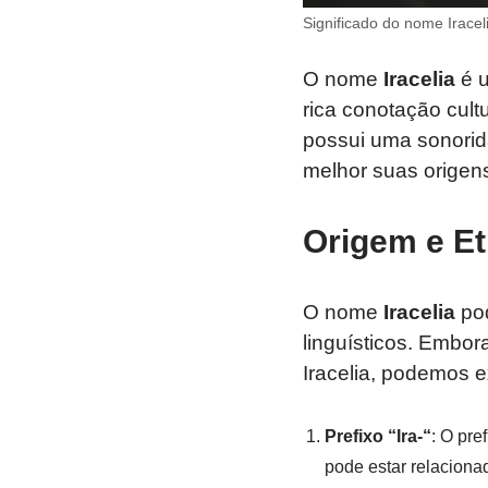
Significado do nome Iracel
O nome
Iracelia
é u
rica conotação cul
possui uma sonorid
melhor suas origens
Origem e Et
O nome
Iracelia
pod
linguísticos. Embor
Iracelia, podemos e
Prefixo “Ira-“
: O pre
pode estar relacion