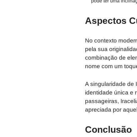
pode ter uma inclinaç
Aspectos C
No contexto moder
pela sua originali
combinação de ele
nome com um toque d
A singularidade de
identidade única e
passageiras, Irace
apreciada por aquele
Conclusão