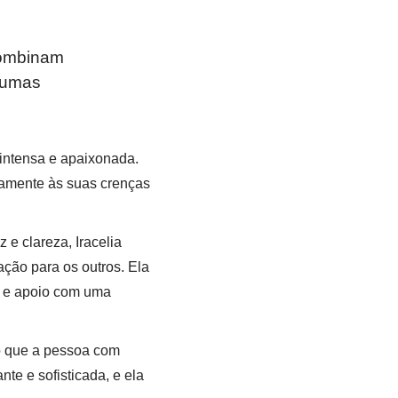
combinam
gumas
 intensa e apaixonada.
amente às suas crenças
 e clareza, Iracelia
ação para os outros. Ela
o e apoio com uma
do que a pessoa com
e e sofisticada, e ela