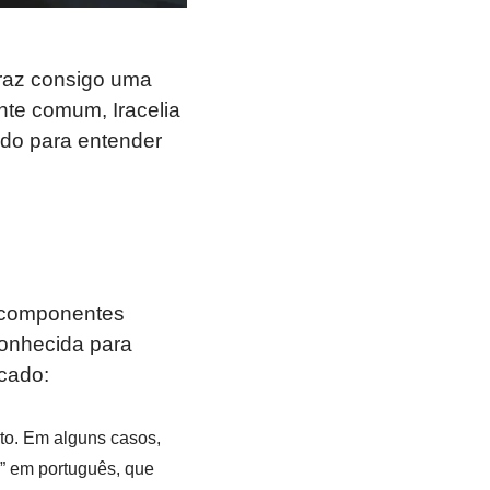
raz consigo uma
nte comum, Iracelia
ado para entender
e componentes
conhecida para
icado:
xto. Em alguns casos,
” em português, que