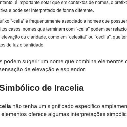
 entanto, é importante notar que em contextos de nomes, o prefi
iva e pode ser interpretado de forma diferente.
sufixo “-celia” é frequentemente associado a nomes que possu
uitos casos, nomes que terminam com “-celia” podem ser relaci
evação ou claridade, como em “celestial” ou “cecília”, que tem
os de luz e santidade.
es podem sugerir um nome que combina elementos de
 sensação de elevação e esplendor.
Simbólico de Iracelia
celia
não tenha um significado específico amplame
elementos oferece algumas interpretações simbólic