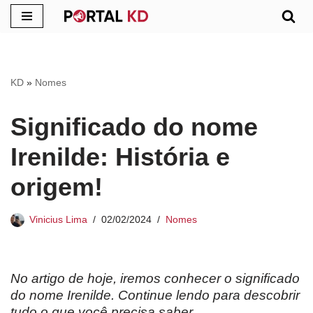
Pular
para
o
KD
»
Nomes
conteúdo
Significado do nome
Irenilde: História e
origem!
Vinicius Lima
02/02/2024
Nomes
No artigo de hoje, iremos conhecer o significado
do nome Irenilde. Continue lendo para descobrir
tudo o que você precisa saber.