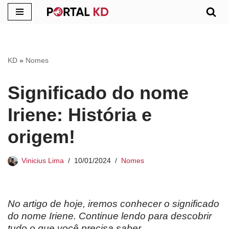
Pular
para
o
KD
»
Nomes
conteúdo
Significado do nome
Iriene: História e
origem!
Vinicius Lima
10/01/2024
Nomes
No artigo de hoje, iremos conhecer o significado
do nome Iriene. Continue lendo para descobrir
tudo o que você precisa saber.