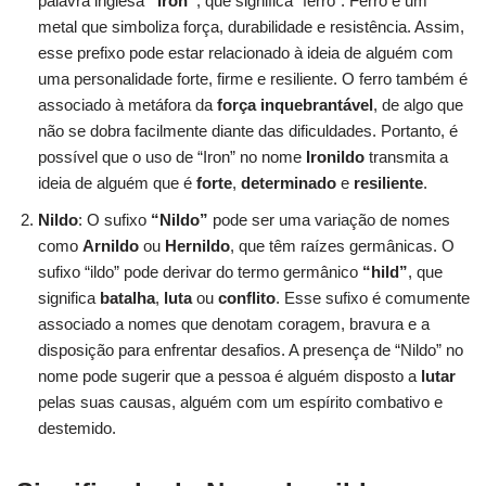
palavra inglesa
“iron”
, que significa “ferro”. Ferro é um
metal que simboliza força, durabilidade e resistência. Assim,
esse prefixo pode estar relacionado à ideia de alguém com
uma personalidade forte, firme e resiliente. O ferro também é
associado à metáfora da
força inquebrantável
, de algo que
não se dobra facilmente diante das dificuldades. Portanto, é
possível que o uso de “Iron” no nome
Ironildo
transmita a
ideia de alguém que é
forte
,
determinado
e
resiliente
.
Nildo
: O sufixo
“Nildo”
pode ser uma variação de nomes
como
Arnildo
ou
Hernildo
, que têm raízes germânicas. O
sufixo “ildo” pode derivar do termo germânico
“hild”
, que
significa
batalha
,
luta
ou
conflito
. Esse sufixo é comumente
associado a nomes que denotam coragem, bravura e a
disposição para enfrentar desafios. A presença de “Nildo” no
nome pode sugerir que a pessoa é alguém disposto a
lutar
pelas suas causas, alguém com um espírito combativo e
destemido.