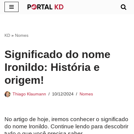
Pular
para
o
KD
»
Nomes
conteúdo
Significado do nome
Ironildo: História e
origem!
Thiago Klaumann
10/12/2024
Nomes
No artigo de hoje, iremos conhecer o significado
do nome Ironildo. Continue lendo para descobrir
tudo o que você precisa saber.