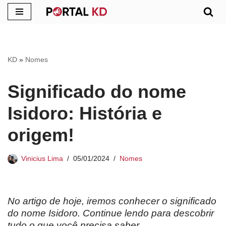
Pular
para
o
KD
»
Nomes
conteúdo
Significado do nome
Isidoro: História e
origem!
Vinicius Lima
05/01/2024
Nomes
No artigo de hoje, iremos conhecer o significado
do nome Isidoro. Continue lendo para descobrir
tudo o que você precisa saber.