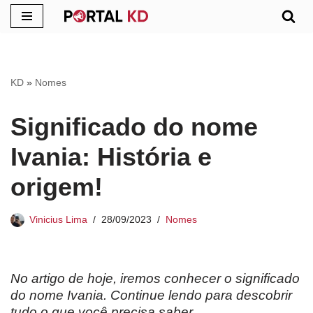
Pular
para
o
KD
»
Nomes
conteúdo
Significado do nome
Ivania: História e
origem!
Vinicius Lima
28/09/2023
Nomes
No artigo de hoje, iremos conhecer o significado
do nome Ivania. Continue lendo para descobrir
tudo o que você precisa saber.