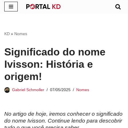
Pular
para
o
KD
»
Nomes
conteúdo
Significado do nome
Ivisson: História e
origem!
Gabriel Schmoller
07/05/2025
Nomes
No artigo de hoje, iremos conhecer o significado
do nome
Ivisson
. Continue lendo para descobrir
tudo o que você precisa saber.