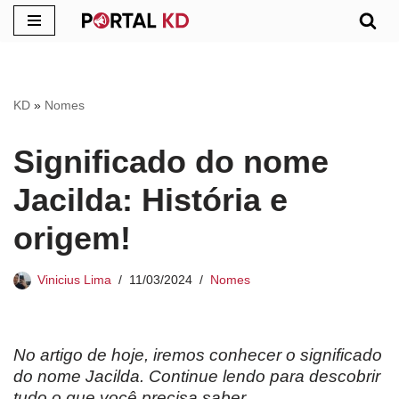
Pular
para
o
KD
»
Nomes
conteúdo
Significado do nome
Jacilda: História e
origem!
Vinicius Lima
11/03/2024
Nomes
No artigo de hoje, iremos conhecer o significado
do nome Jacilda. Continue lendo para descobrir
tudo o que você precisa saber.