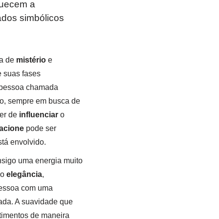
quecem a
ados simbólicos
ra de
mistério
e
e suas fases
a pessoa chamada
o, sempre em busca de
der de
influenciar
o
acione
pode ser
tá envolvido.
sigo uma energia muito
mo
elegância
,
pessoa com uma
rada. A suavidade que
timentos de maneira