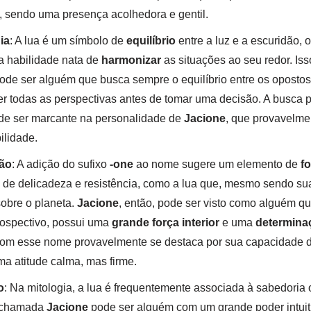
 sendo uma presença acolhedora e gentil.
ia
: A lua é um símbolo de
equilíbrio
entre a luz e a escuridão, 
 habilidade nata de
harmonizar
as situações ao seu redor. Is
de ser alguém que busca sempre o equilíbrio entre os opostos
r todas as perspectivas antes de tomar uma decisão. A busca 
ode ser marcante na personalidade de
Jacione
, que provavelme
ilidade.
ão
: A adição do sufixo
-one
ao nome sugere um elemento de
f
a de delicadeza e resistência, como a lua que, mesmo sendo su
sobre o planeta.
Jacione
, então, pode ser visto como alguém q
rospectivo, possui uma
grande força interior
e uma
determinaç
com esse nome provavelmente se destaca por sua capacidade de
a atitude calma, mas firme.
o
: Na mitologia, a lua é frequentemente associada à sabedoria 
a chamada
Jacione
pode ser alguém com um grande poder intuit