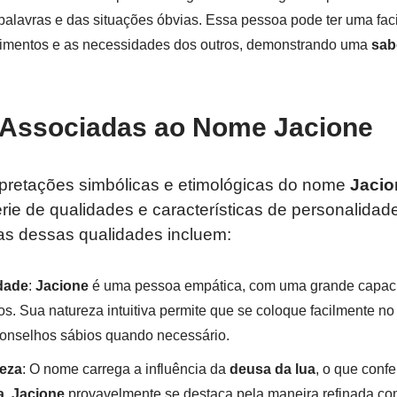
palavras e das situações óbvias. Essa pessoa pode ter uma fac
imentos e as necessidades dos outros, demonstrando uma
sab
 Associadas ao Nome Jacione
pretações simbólicas e etimológicas do nome
Jacio
rie de qualidades e características de personalida
s dessas qualidades incluem:
dade
:
Jacione
é uma pessoa empática, com uma grande capac
. Sua natureza intuitiva permite que se coloque facilmente no 
conselhos sábios quando necessário.
deza
: O nome carrega a influência da
deusa da lua
, o que conf
a
.
Jacione
provavelmente se destaca pela maneira refinada co