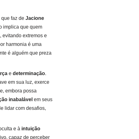
o que faz de
Jacione
so implica que quem
, evitando extremos e
por harmonia é uma
nte é alguém que preza
orça
e
determinação
.
ave em sua luz, exerce
ue, embora possa
ão inabalável
em seus
 lidar com desafios,
oculta e à
intuição
ivo, capaz de perceber