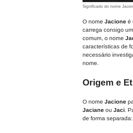
Significado do nome Jacio
O nome
Jacione
é 
carrega consigo um
comum, o nome
Ja
características de 
necessário investig
nome.
Origem e E
O nome
Jacione
pa
Jaciane
ou
Jaci
. P
de forma separada: