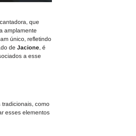
cantadora, que
eja amplamente
m único, refletindo
cado de
Jacione
, é
ssociados a esse
tradicionais, como
sar esses elementos