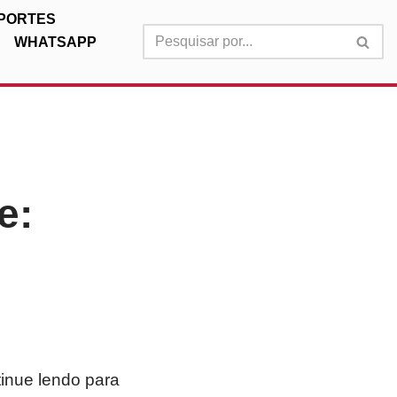
PORTES
WHATSAPP
e:
tinue lendo para