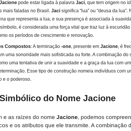
Jacione
pode estar ligada à palavra
Jaci
, que tem origem no i
s mais faladas no Brasil.
Jaci
significa “lua” ou “deusa da lua”. 
na que representa a lua, e sua presença é associada à suavida
 símbolo, é considerada uma força vital que traz luz à escuridã
como os períodos de crescimento e renovação.
es Compostos
: A terminação
-one
, presente em
Jacione
, é fr
 uma sonoridade mais sofisticada ou forte. A combinação do 
omo uma tentativa de unir a suavidade e a graça da lua com um
eterminação. Esse tipo de construção nomeia indivíduos com um
o e o poderoso.
 Simbólico do Nome Jacione
em e as raízes do nome
Jacione
, podemos compreen
icos e os atributos que ele transmite. A combinação