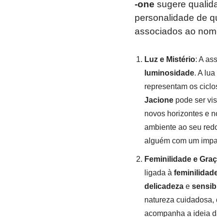
-one
sugere qualid
personalidade de q
associados ao no
Luz e Mistério
: A as
luminosidade
. A lu
representam os cicl
Jacione
pode ser vi
novos horizontes e n
ambiente ao seu redo
alguém com um impact
Feminilidade e Gra
ligada à
feminilidad
delicadeza
e
sensib
natureza cuidadosa, 
acompanha a ideia d