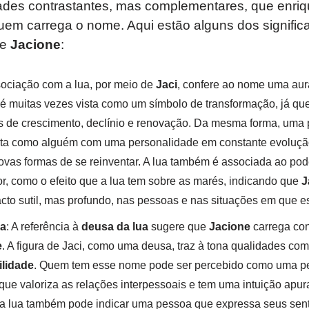
ades contrastantes, mas complementares, que enri
uem carrega o nome. Aqui estão alguns dos signific
me
Jacione
:
sociação com a lua, por meio de
Jaci
, confere ao nome uma au
a é muitas vezes vista como um símbolo de transformação, já qu
os de crescimento, declínio e renovação. Da mesma forma, um
sta como alguém com uma personalidade em constante evoluçã
ovas formas de se reinventar. A lua também é associada ao po
r, como o efeito que a lua tem sobre as marés, indicando que
J
o sutil, mas profundo, nas pessoas e nas situações em que es
ça
: A referência à
deusa da lua
sugere que
Jacione
carrega con
e
. A figura de Jaci, como uma deusa, traz à tona qualidades co
ilidade
. Quem tem esse nome pode ser percebido como uma 
que valoriza as relações interpessoais e tem uma intuição apu
a lua também pode indicar uma pessoa que expressa seus sen