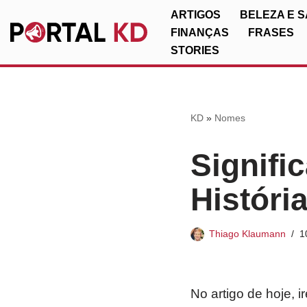
ARTIGOS
BELEZA E 
FINANÇAS
FRASES
Pular
STORIES
para
o
conteúdo
KD
»
Nomes
Signifi
Históri
Thiago Klaumann
1
No artigo de hoje, 