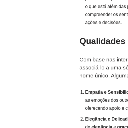
o que está além das 
compreender os sent
ações e decisões.
Qualidades
Com base nas inter
associá-lo a uma sé
nome único. Alguma
Empatia e Sensibili
as emoções dos outros
oferecendo apoio e 
Elegância e Delica
de
elegância
e
graç