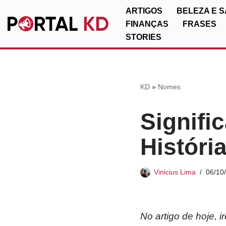
ARTIGOS
BELEZA E 
FINANÇAS
FRASES
Pular
STORIES
para
o
conteúdo
KD
»
Nomes
Signifi
Históri
Vinicius Lima
06/10
No artigo de hoje, 