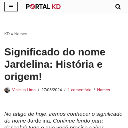
Pular
para
o
KD
»
Nomes
conteúdo
Significado do nome
Jardelina: História e
origem!
Vinicius Lima
27/03/2024
1 comentário
Nomes
No artigo de hoje, iremos conhecer o significado
do nome
Jardelina
. Continue lendo para
descobrir tudo o que você precisa saber.