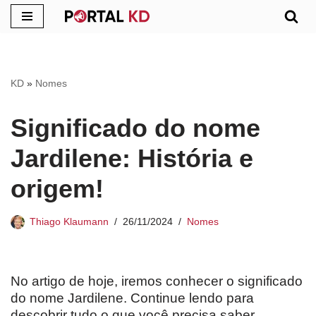
Pular
para
o
KD
»
Nomes
conteúdo
Significado do nome
Jardilene: História e
origem!
Thiago Klaumann
26/11/2024
Nomes
No artigo de hoje, iremos conhecer o significado
do nome Jardilene. Continue lendo para
descobrir tudo o que você precisa saber.