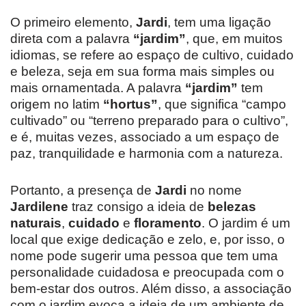
O primeiro elemento,
Jardi
, tem uma ligação
direta com a palavra
“jardim”
, que, em muitos
idiomas, se refere ao espaço de cultivo, cuidado
e beleza, seja em sua forma mais simples ou
mais ornamentada. A palavra
“jardim”
tem
origem no latim
“hortus”
, que significa “campo
cultivado” ou “terreno preparado para o cultivo”,
e é, muitas vezes, associado a um espaço de
paz, tranquilidade e harmonia com a natureza.
Portanto, a presença de
Jardi
no nome
Jardilene
traz consigo a ideia de
belezas
naturais
,
cuidado
e
floramento
. O jardim é um
local que exige dedicação e zelo, e, por isso, o
nome pode sugerir uma pessoa que tem uma
personalidade cuidadosa e preocupada com o
bem-estar dos outros. Além disso, a associação
com o jardim evoca a ideia de um ambiente de