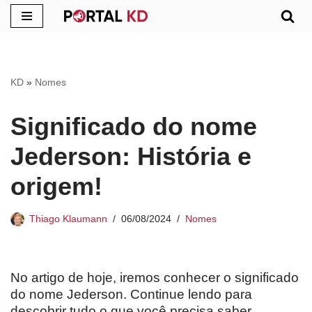
Pular
para
o
KD
»
Nomes
conteúdo
Significado do nome
Jederson: História e
origem!
Thiago Klaumann
06/08/2024
Nomes
No artigo de hoje, iremos conhecer o significado
do nome Jederson. Continue lendo para
descobrir tudo o que você precisa saber.