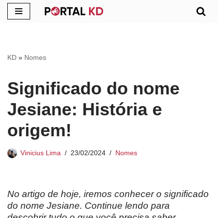
Pular
para
o
KD
»
Nomes
conteúdo
Significado do nome
Jesiane: História e
origem!
Vinicius Lima
23/02/2024
Nomes
No artigo de hoje, iremos conhecer o significado
do nome Jesiane. Continue lendo para
descobrir tudo o que você precisa saber.