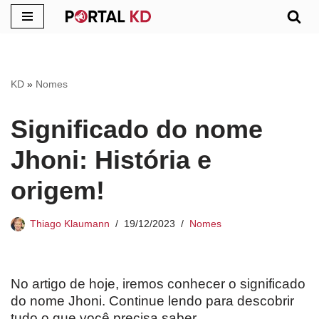
Pular
para
o
KD
»
Nomes
conteúdo
Significado do nome
Jhoni: História e
origem!
Thiago Klaumann
19/12/2023
Nomes
No artigo de hoje, iremos conhecer o significado
do nome Jhoni. Continue lendo para descobrir
tudo o que você precisa saber.