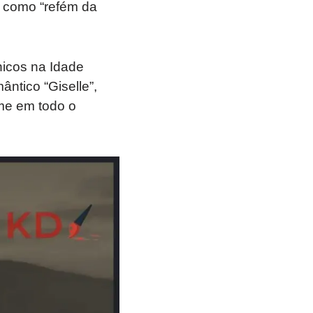
do como “refém da
nicos na Idade
ntico “Giselle”,
ome em todo o