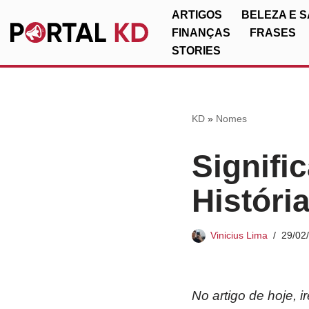
ARTIGOS
BELEZA E 
FINANÇAS
FRASES
Pular
STORIES
para
o
conteúdo
KD
»
Nomes
Signifi
Históri
Vinicius Lima
29/02
No artigo de hoje, 