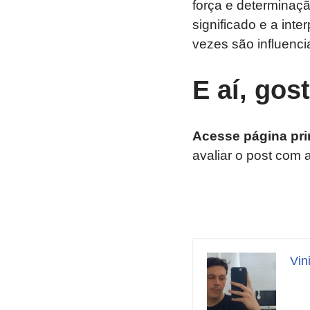
força e determinaçã
significado e a int
vezes são influenci
E aí, gos
Acesse página pri
avaliar o post com 
Vin