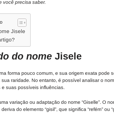
e você precisa saber.
do
ome Jisele
artigo?
ado do nome
Jisele
ma forma pouco comum, e sua origem exata pode ser 
 sua raridade. No entanto, é possível analisar o n
 e suas possíveis influências.
 uma variação ou adaptação do nome “Giselle”. O no
eriva do elemento “gisil”, que significa “refém” ou “ga