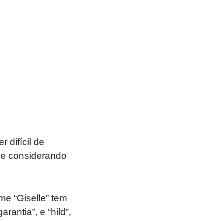
difícil de
ome considerando
me “Giselle” tem
rantia”, e “hild”,