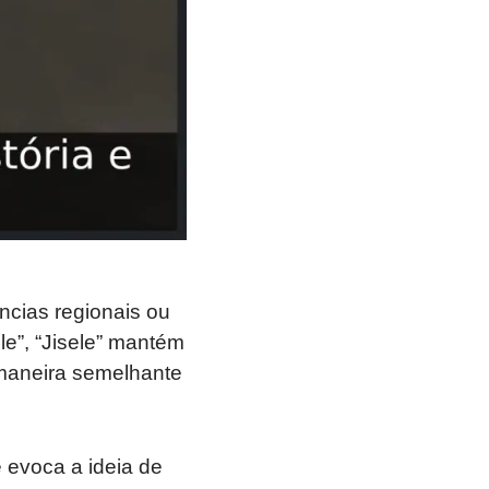
ências regionais ou
e”, “Jisele” mantém
maneira semelhante
 evoca a ideia de