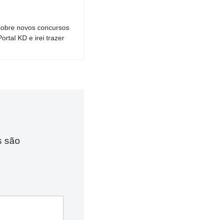
sobre novos concursos
tal KD e irei trazer
s são