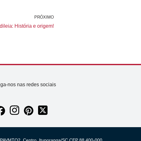
PRÓXIMO
leia: História e origem!
iga-nos nas redes sociais
 03 PAVMTO2, Centro, Ituporanga/SC CEP 88.400-000