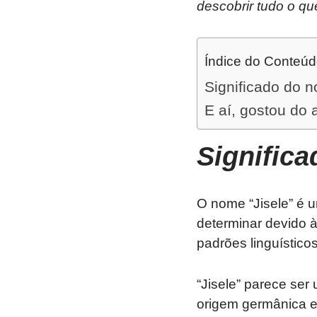
descobrir tudo o qu
Índice do Conteú
Significado do n
E aí, gostou do 
Signific
O nome “Jisele” é u
determinar devido à
padrões linguísticos
“Jisele” parece ser
origem germânica e d