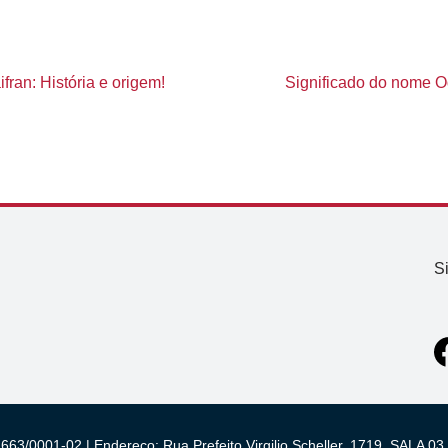
fran: História e origem!
Significado do nome Odi
S
663/0001-02 | Endereço: Rua Prefeito Virgilio Scheller, 1719, SALA