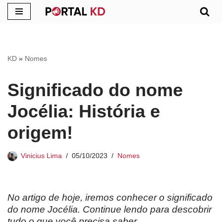
Pular
para
o
KD
»
Nomes
conteúdo
Significado do nome
Jocélia: História e
origem!
Vinicius Lima
05/10/2023
Nomes
No artigo de hoje, iremos conhecer o significado
do nome Jocélia. Continue lendo para descobrir
tudo o que você precisa saber.