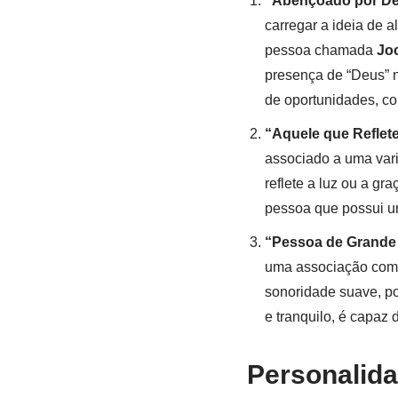
“Abençoado por De
carregar a ideia de 
pessoa chamada
Joc
presença de “Deus” n
de oportunidades, c
“Aquele que Reflet
associado a uma vari
reflete a luz ou a g
pessoa que possui um
“Pessoa de Grande 
uma associação com q
sonoridade suave, p
e tranquilo, é capaz 
Personalid