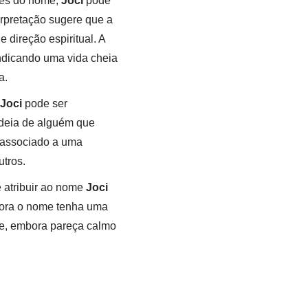
ões do nome,
Joci
pode
erpretação sugere que a
direção espiritual. A
indicando uma vida cheia
a.
Joci
pode ser
ideia de alguém que
r associado a uma
utros.
atribuir ao nome
Joci
bora o nome tenha uma
ue, embora pareça calmo