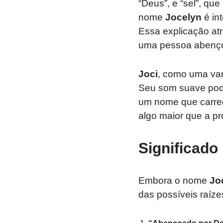
“Deus”, e “sel”, qu
nome
Jocelyn
é in
Essa explicação at
uma pessoa abençoa
Joci
, como uma va
Seu som suave pode
um nome que carreg
algo maior que a pró
Significado
Embora o nome
Jo
das possíveis raízes