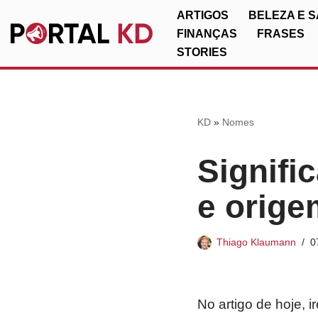
ARTIGOS
BELEZA E 
FINANÇAS
FRASES
Pular
STORIES
para
o
conteúdo
KD
»
Nomes
Signifi
e orige
Thiago Klaumann
0
No artigo de hoje, 