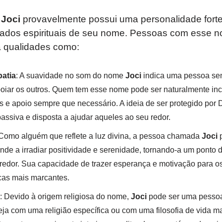
a
Joci
provavelmente possui uma personalidade forte 
ficados espirituais de seu nome. Pessoas com esse 
 qualidades como:
atia
: A suavidade no som do nome
Joci
indica uma pessoa sen
iar os outros. Quem tem esse nome pode ser naturalmente incli
 e apoio sempre que necessário. A ideia de ser protegido po
ssiva e disposta a ajudar aqueles ao seu redor.
 Como alguém que reflete a luz divina, a pessoa chamada
Joci
p
ende a irradiar positividade e serenidade, tornando-a um ponto 
redor. Sua capacidade de trazer esperança e motivação para o
icas mais marcantes.
: Devido à origem religiosa do nome,
Joci
pode ser uma pessoa
seja com uma religião específica ou com uma filosofia de vida 