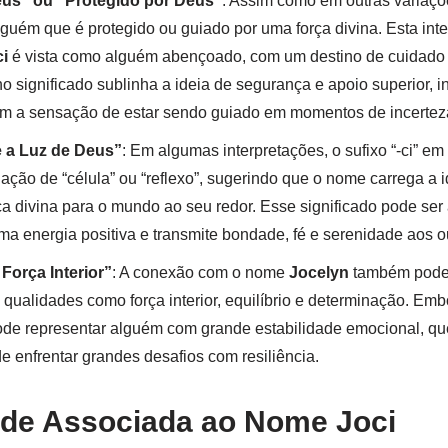
us” ou “Protegido por Deus”
: Assim como em outras variaç
alguém que é protegido ou guiado por uma força divina. Esta int
i
é vista como alguém abençoado, com um destino de cuidado e 
o significado sublinha a ideia de segurança e apoio superior, 
om a sensação de estar sendo guiado em momentos de incertez
e a Luz de Deus”
: Em algumas interpretações, o sufixo “-ci” em
ação de “célula” ou “reflexo”, sugerindo que o nome carrega a 
raça divina para o mundo ao seu redor. Esse significado pode se
a energia positiva e transmite bondade, fé e serenidade aos o
Força Interior”
: A conexão com o nome
Jocelyn
também pode 
ualidades como força interior, equilíbrio e determinação. Em
ode representar alguém com grande estabilidade emocional, q
de enfrentar grandes desafios com resiliência.
ade Associada ao Nome Joci