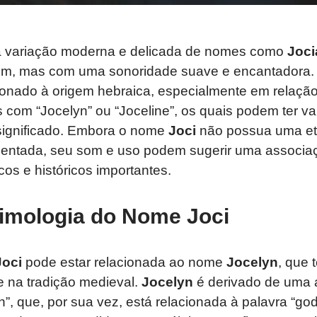
 variação moderna e delicada de nomes como
Joci
, mas com uma sonoridade suave e encantadora. S
cionado à origem hebraica, especialmente em relaç
 com “Jocelyn” ou “Joceline”, os quais podem ter v
significado. Embora o nome
Joci
não possua uma et
ntada, seu som e uso podem sugerir uma associa
cos e históricos importantes.
imologia do Nome Joci
Joci
pode estar relacionada ao nome
Jocelyn
, que 
e na tradição medieval.
Jocelyn
é derivado de uma a
”, que, por sua vez, está relacionada à palavra “god”