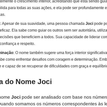
emente o crescimento interior, acreditando que está sendo guia
lida para todas as suas ações, e ela pode ser profundamente 
sas.
a
: Apesar de sua suavidade, uma pessoa chamada
Joci
pode po
 eficaz. Ela sabe como guiar os outros sem ser autoritária, utiliz
ecisões que beneficiem a todos. Sua capacidade de liderar com
confiança e respeito.
rminação
: O nome também sugere uma força interior significativ
be como enfrentar desafios com coragem e determinação. Emb
te e capaz de se recuperar de dificuldades com graça e equilíbri
a do Nome Joci
 nome
Joci
pode ser analisado com base nos númer
. Quando somamos os números correspondentes às l