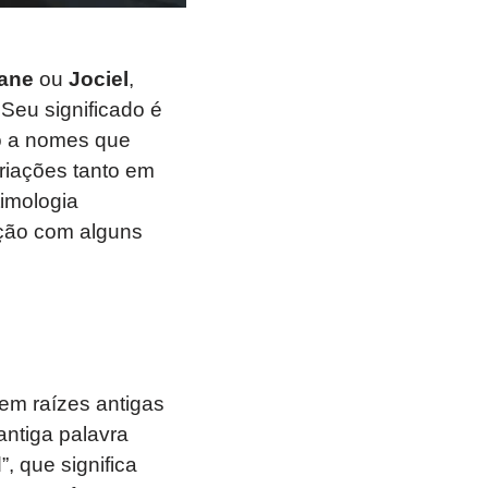
ane
ou
Jociel
,
eu significado é
ão a nomes que
ariações tanto em
imologia
ção com alguns
tem raízes antigas
ntiga palavra
, que significa