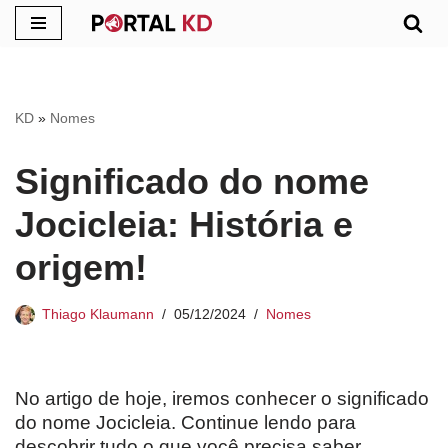
Pular
para
o
KD
»
Nomes
conteúdo
Significado do nome
Jocicleia: História e
origem!
Thiago Klaumann
05/12/2024
Nomes
No artigo de hoje, iremos conhecer o significado
do nome Jocicleia. Continue lendo para
descobrir tudo o que você precisa saber.