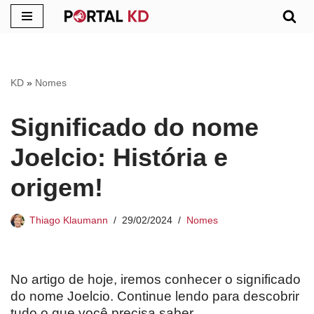
Pular
para
o
KD
»
Nomes
conteúdo
Significado do nome
Joelcio: História e
origem!
Thiago Klaumann
29/02/2024
Nomes
No artigo de hoje, iremos conhecer o significado
do nome Joelcio. Continue lendo para descobrir
tudo o que você precisa saber.