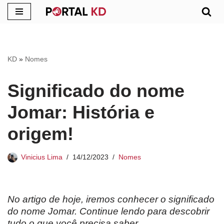
Pular
para
o
KD
»
Nomes
conteúdo
Significado do nome
Jomar: História e
origem!
Vinicius Lima
14/12/2023
Nomes
No artigo de hoje, iremos conhecer o significado
do nome Jomar. Continue lendo para descobrir
tudo o que você precisa saber.