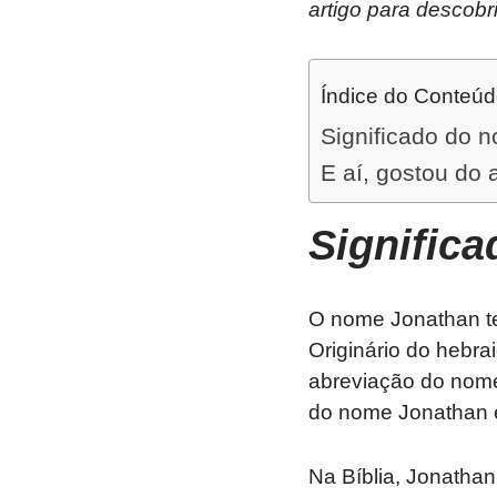
artigo para descobr
Índice do Conteú
Significado do 
E aí, gostou do 
Signific
O nome Jonathan tem
Originário do hebra
abreviação do nome d
do nome Jonathan é
Na Bíblia, Jonatha