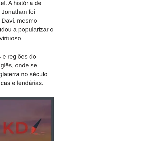
l. A história de
 Jonathan foi
a Davi, mesmo
judou a popularizar o
irtuoso.
 e regiões do
nglês, onde se
aterra no século
icas e lendárias.