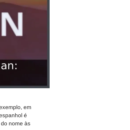
 exemplo, em
 espanhol é
o do nome às