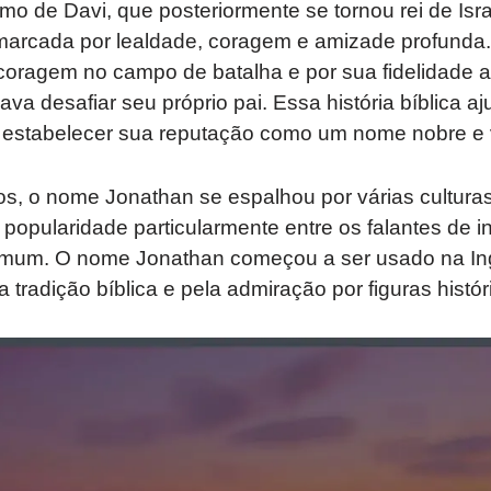
imo de Davi, que posteriormente se tornou rei de Israe
marcada por lealdade, coragem e amizade profunda.
coragem no campo de batalha e por sua fidelidade 
ava desafiar seu próprio pai. Essa história bíblica a
estabelecer sua reputação como um nome nobre e v
s, o nome Jonathan se espalhou por várias culturas
opularidade particularmente entre os falantes de i
mum. O nome Jonathan começou a ser usado na Ingl
la tradição bíblica e pela admiração por figuras histór