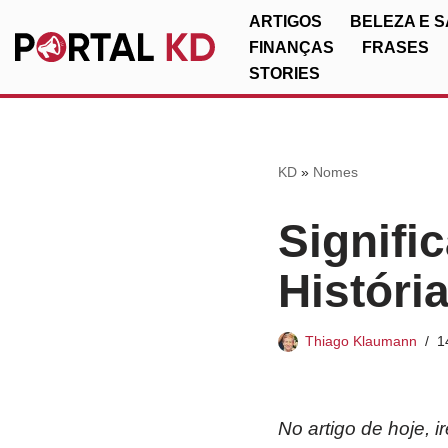
ARTIGOS
BELEZA E 
FINANÇAS
FRASES
Pular
STORIES
para
o
conteúdo
KD
»
Nomes
Signifi
Históri
Thiago Klaumann
1
No artigo de hoje, 