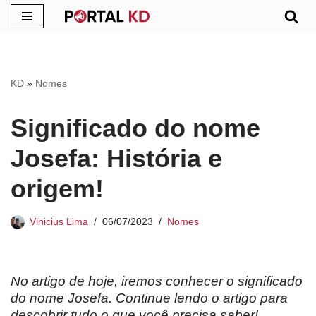
Pular
para
o
KD
»
Nomes
conteúdo
Significado do nome
Josefa: História e
origem!
Vinicius Lima
06/07/2023
Nomes
No artigo de hoje, iremos conhecer o significado
do nome Josefa. Continue lendo o artigo para
descobrir tudo o que você precisa saber!