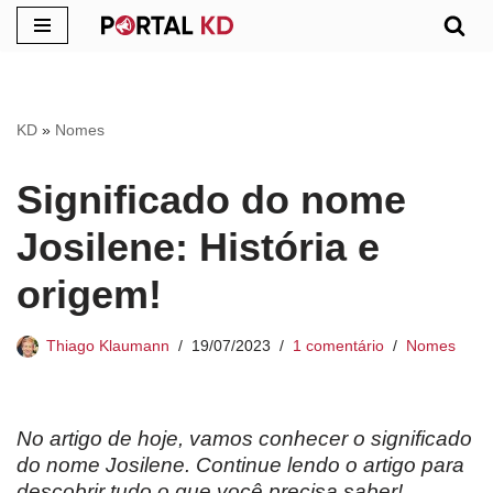
Pular
para
o
KD
»
Nomes
conteúdo
Significado do nome
Josilene: História e
origem!
Thiago Klaumann
19/07/2023
1 comentário
Nomes
No artigo de hoje, vamos conhecer o significado
do nome Josilene. Continue lendo o artigo para
descobrir tudo o que você precisa saber!