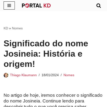
Pular
para
o
KD
»
Nomes
conteúdo
Significado do nome
Josineia: História e
origem!
Thiago Klaumann
18/01/2024
Nomes
No artigo de hoje, iremos conhecer o significado
do nome Josineia. Continue lendo para
descobrir tudo o que você precisa saber.