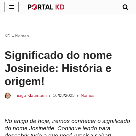
Pular
para
o
KD
»
Nomes
conteúdo
Significado do nome
Josineide: História e
origem!
Thiago Klaumann
16/08/2023
Nomes
No artigo de hoje, iremos conhecer o significado
do nome Josineide. Continue lendo para
descobrir tudo o que você precisa saber!